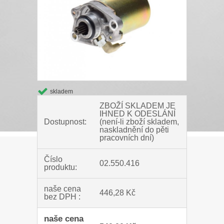
skladem
ZBOŽÍ SKLADEM JE
IHNED K ODESLÁNÍ
Dostupnost:
(není-li zboží skladem,
naskladnění do pěti
pracovních dní)
Číslo
02.550.416
produktu:
naše cena
446,28 Kč
bez DPH :
naše cena