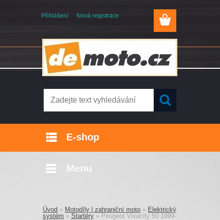
Přihlášení
Nová registrace
E-shop
Menu
Úvod
»
Motodíly | zahraniční moto
»
Elektrický
systém
»
Startéry
»
Peugeot Vivacity 50 1999-