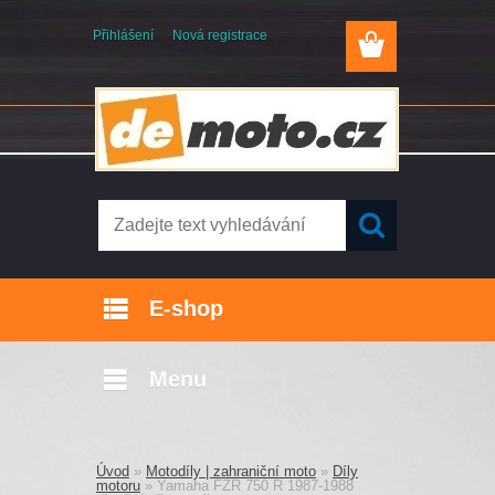
Přihlášení
Nová registrace
E-shop
Menu
Úvod
»
Motodíly | zahraniční moto
»
Díly
motoru
»
Yamaha FZR 750 R 1987-1988