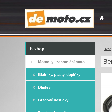
E-shop
Úvod
Ben
Motodíly | zahraniční moto
Blatníky, plasty, doplňky
Blinkry
Brzdové destičky