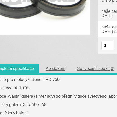
Číslo pr
naše ce
DPH :
naše ce
DPH (2
pletní specifikace
Ke stažení
Související zboží (0)
čeno pro motocykl Benelli FD 750
delový rok 1976-
soce kvalitní gufera (simeringy) do přední vidlice světového j
měry gufera: 38 x 50 x 7/8
a: 2 ks v balení