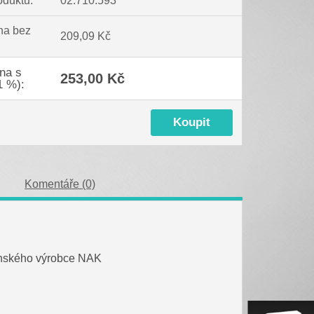
oduktu:
02.710.593
na bez
209,09 Kč
na s
253,00 Kč
1 %):
Komentáře (0)
aponského výrobce NAK