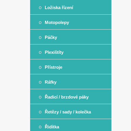
Ložiska řízení
Motopolepy
Páčky
Plexištíty
Přístroje
Ráfky
Řadicí / brzdové páky
Řetězy / sady / kolečka
Řidítka