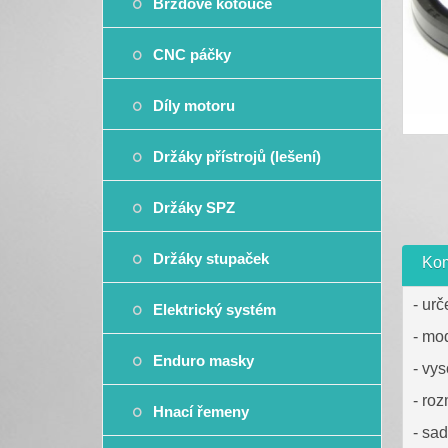
Brzdové kotouče
CNC páčky
Díly motoru
Držáky přístrojů (lešení)
Držáky SPZ
Držáky stupaček
Kom
- ur
Elektrický systém
- mo
Enduro masky
- vy
- roz
Hnací řemeny
- sad