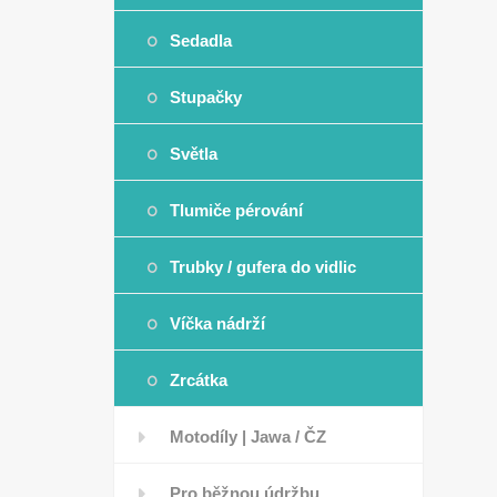
Sedadla
Stupačky
Světla
Tlumiče pérování
Trubky / gufera do vidlic
Víčka nádrží
Zrcátka
Motodíly | Jawa / ČZ
Pro běžnou údržbu