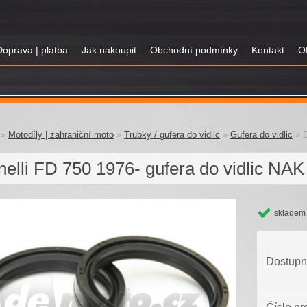
Doprava | platba
Jak nakoupit
Obchodní podmínky
Kontakt
O
»
Motodíly | zahraniční moto
»
Trubky / gufera do vidlic
»
Gufera do vidlic
»
B
elli FD 750 1976- gufera do vidlic NAK
skladem
Dostupn