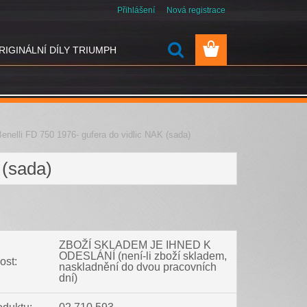
Přihlášení
Nová registrace
RIGINÁLNÍ DÍLY TRIUMPH
enelli FD 750 1976- gufera do vidlic NAK (sada)
 (sada)
ZBOŽÍ SKLADEM JE IHNED K
ODESLÁNÍ (není-li zboží skladem,
ost:
naskladnění do dvou pracovních
dní)