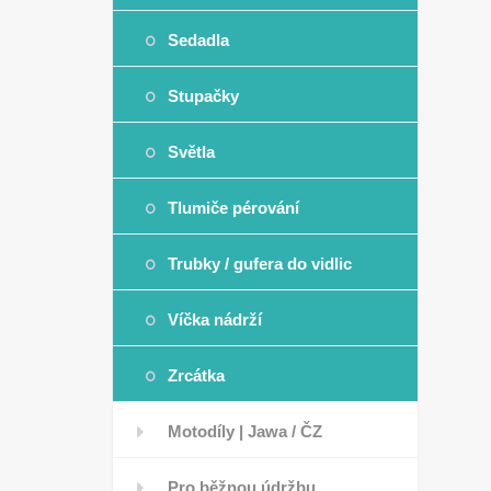
Sedadla
Stupačky
Světla
Tlumiče pérování
Trubky / gufera do vidlic
Víčka nádrží
Zrcátka
Motodíly | Jawa / ČZ
Pro běžnou údržbu