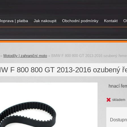
Doprava | platba
Jak nakoupit
Obchodní podmínky
Kontakt
O
»
Motodíly | zahraniční moto
»
BMW F 800 800 GT 2013-2016 ozubený řeme
W F 800 800 GT 2013-2016 ozubený ř
hnací ře
skladem
Dostupn