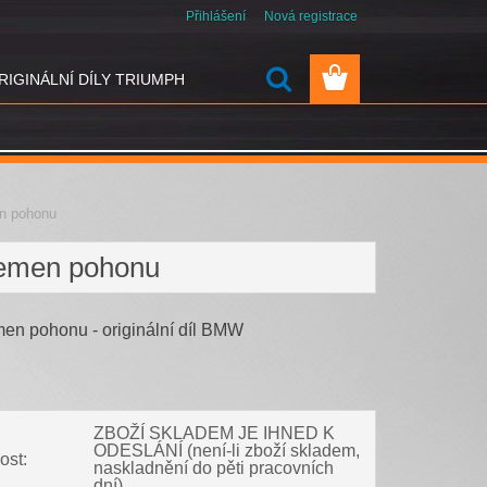
Přihlášení
Nová registrace
RIGINÁLNÍ DÍLY TRIUMPH
n pohonu
emen pohonu
men pohonu - originální díl BMW
ZBOŽÍ SKLADEM JE IHNED K
ODESLÁNÍ (není-li zboží skladem,
ost:
naskladnění do pěti pracovních
dní)