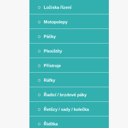
Ložiska řízení
Motopolepy
Páčky
Plexištíty
Přístroje
Ráfky
Řadicí / brzdové páky
Řetězy / sady / kolečka
Řidítka