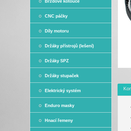
Brzdové kotouče
CNC páčky
Díly motoru
Držáky přístrojů (lešení)
Držáky SPZ
Držáky stupaček
Kom
Elektrický systém
Enduro masky
Hnací řemeny