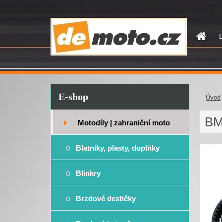
E-shop
Úvod
BM
Motodíly | zahraniční moto
Blatníky, plasty, doplňky
Blinkry
Brzdové destičky