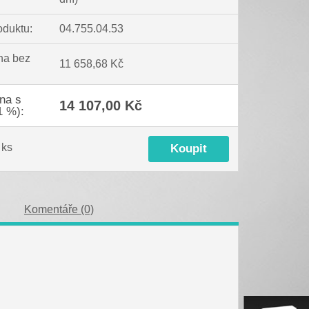
oduktu:
04.755.04.53
na bez
11 658,68 Kč
na s
14 107,00 Kč
1 %):
ks
Komentáře (0)